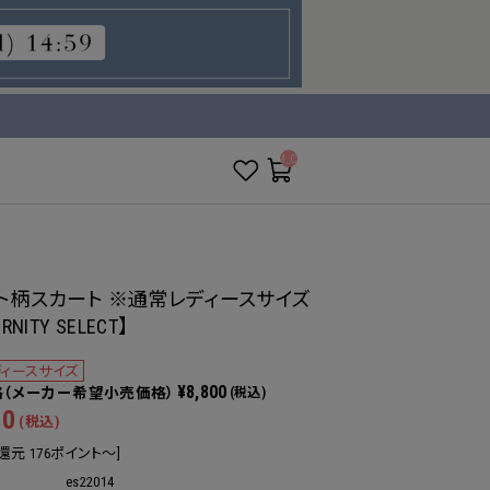
__ITM_CNT__
ト柄スカート ※通常レディースサイズ
RNITY SELECT】
ィースサイズ
¥8,800
(税込)
00
(税込)
還元 176ポイント～]
es22014