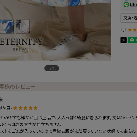
L
交換・
1
/
20
客様のレビュー
r様
すめ度：
いがとても鮮やか且つ上品で、大人っぽく綺麗に着られます。丈は162セン
ふくらはぎの太さが目立ちません。
エストもゴムが入っているので産後お腹がまだ戻っていない状態でも楽ちん