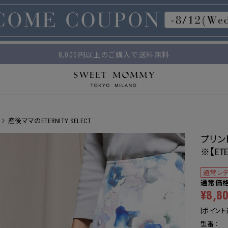
マタニティウェア・授乳服のスウィートマミー
平日14時 / 土日祝12時まで のご注文で当日出荷！
8,000円以上のご購入で送料無料
産後ママのETERNITY SELECT
プリン
※【ETE
通常レデ
¥8,8
[ポイント
型番：