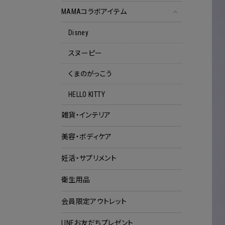
MAMAコラボアイテム
Disney
スヌーピー
くまのがっこう
HELLO KITTY
雑貨・インテリア
美容・ボディケア
妊活・サプリメント
衛生用品
会員限定アウトレット
クー
LINEお友だちプレゼント