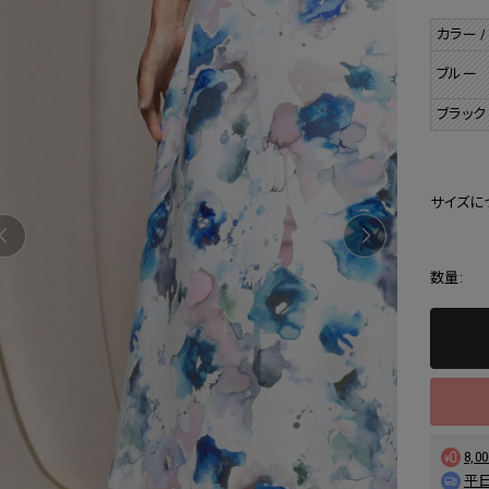
カラー /
ブルー
ブラック
サイズに
数量:
8,
平日