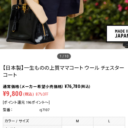
1
/
10
【日本製】一生ものの上質ママコート ウール チェスター
コート
¥76,780
(税込)
¥9,800
(税込)
87%OFF
[ポイント還元 196ポイント～]
型番：
cj7107
カラー / サイズ
M
L