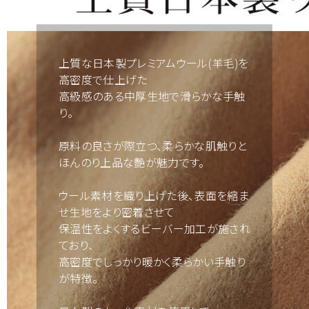
上質な日本製プレミアムウール(羊毛)を
高密度で仕上げた
高級感のある中厚生地で滑らかな手触
り。
原料の良さが際立つ、柔らかな肌触りと
ほんのり上品な艶が魅力です。
ウール素材を織り上げた後、表面を縮ま
せ生地をより密着させて
保温性をよくするビーバー加工が施され
ており、
高密度でしっかり暖かく柔らかい手触り
が特徴。