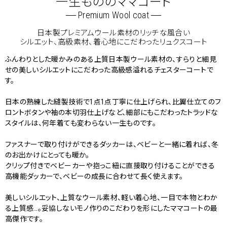
一生もののママコート
Premium Wool coat
日本製プレミアムウール素材のリッチな風合い
シルエット、高級素材、着心地にこだわったリュクスコート
ふんわりとした暖かみのある上質日本製ウール素材の、すらりと細見
せの美しいシルエットにこだわった高級感溢れるチェスターコートで
す。
日本の熟練した縫製技術で1点1点丁寧に仕上げられ、比翼仕立てのフ
ロントボタンや袖の本切羽仕上げなど、細部にもこだわったトラッドな
スタイルは、何年着ても変わらない一生ものです。
ファスナーで取り付けができるダッカーは、ベビーと一緒に着れば、冬
のお出かけにとっても暖か。
クリップ付きでベビーカーや抱っこ紐に直接取り付けることができる
高機能ダッカーで、ベビーの成長に合わせて長く使えます。
美しいシルエット、上質なウール素材、軽い着心地、一目で本物とわか
る上質感…。妥協しないモノ作りのこだわりを形にしたママコートの最
高傑作です。