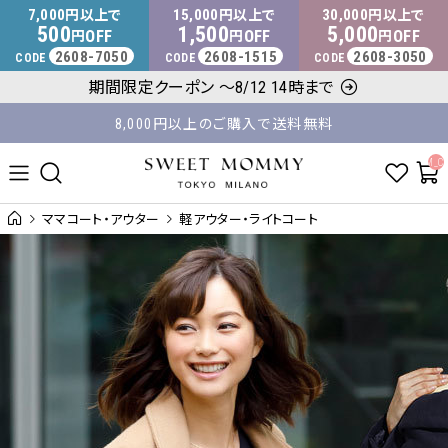
マタニティウェア・授乳服のスウィートマミー
7,000
15,000
30,000
円以上で
円以上で
円以上で
500
1,500
5,000
OFF
OFF
OFF
円
円
円
2608-7050
2608-1515
2608-3050
CODE
CODE
CODE
期間限定クーポン ～8/12 14時まで
8,000円以上のご購入で送料無料
平日14時 / 土日祝12時まで のご注文で当日出荷！
__ITM_C
ママコート・アウター
軽アウター・ライトコート