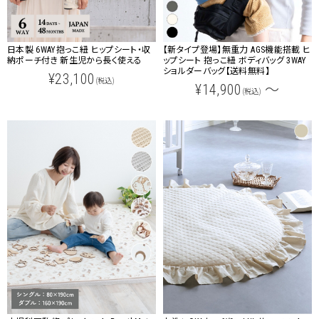
日本製 6WAY抱っこ紐 ヒップシート・収
【新タイプ登場】無重力 AGS機能搭載 ヒ
納ポーチ付き 新生児から長く使える
ップシート 抱っこ紐 ボディバッグ 3WAY
ショルダーバッグ【送料無料】
¥23,100
(税込)
¥14,900
～
(税込)