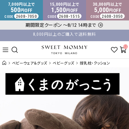
マタニティウェア・授乳服のスウィートマミー
7,000
15,000
30,000
円以上で
円以上で
円以上で
500
1,500
5,000
OFF
OFF
OFF
円
円
円
2608-7050
2608-1515
2608-3050
CODE
CODE
CODE
8,000円以上のご購入で送料無料
期間限定クーポン ～8/12 14時まで
平日14時 / 土日祝12時まで のご注文で当日出荷！
__ITM_C
ベビーウェア＆グッズ
ベビーグッズ
授乳枕・クッション