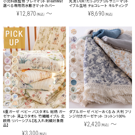
小児科医監修 プレイマット BreathMat
丸洗いOK！たっぷりフリルサニーマット
選べる専用防水敷きマットカバー
イブル生地 チョコレート キルティング
¥12,870
～
¥8,690
(税込)
(税込)
6重ガーゼ ベビー バスタオル 総柄 ガー
ダブルガーゼ ベビーおくるみ 大判 フリ
ゼケット 湯上りタオル 竹繊維イブル 北
ンジ付きガーゼケット コットン100％
欧柄 リバーシブル【名入れ刺繍対象商
¥2,420
～
品】
(税込)
¥3,300
(税込)