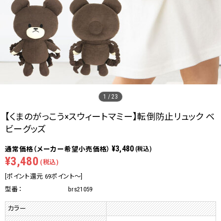
1
/
23
【くまのがっこう×スウィートマミー】転倒防止リュック ベ
ビーグッズ
¥3,480
(税込)
¥3,480
(税込)
[ポイント還元 69ポイント～]
型番：
brs21059
カラー