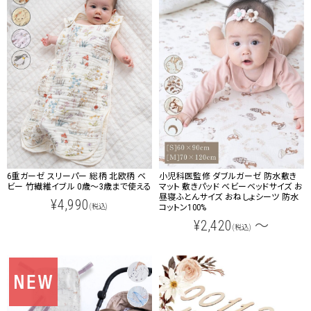
6重ガーゼ スリーパー 総柄 北欧柄 ベ
小児科医監修 ダブルガーゼ 防水敷き
ビー 竹繊維イブル 0歳～3歳まで使える
マット 敷きパッド ベビーベッドサイズ お
昼寝ふとんサイズ おねしょシーツ 防水
¥4,990
(税込)
コットン100%
¥2,420
～
(税込)