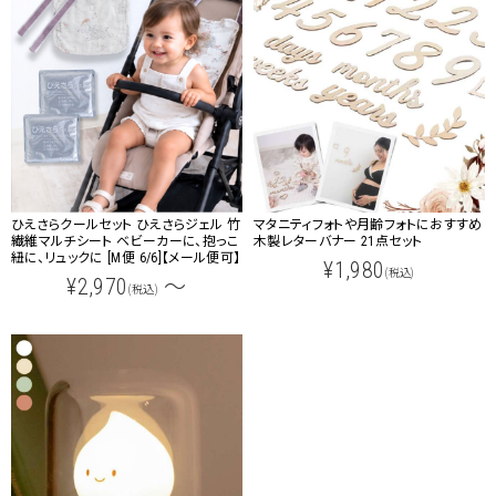
ひえさらクールセット ひえさらジェル 竹
マタニティフォトや月齢フォトにおすすめ
繊維マルチシート ベビーカーに、抱っこ
木製レターバナー 21点セット
紐に、リュックに [M便 6/6]【メール便可】
¥1,980
(税込)
¥2,970
～
(税込)