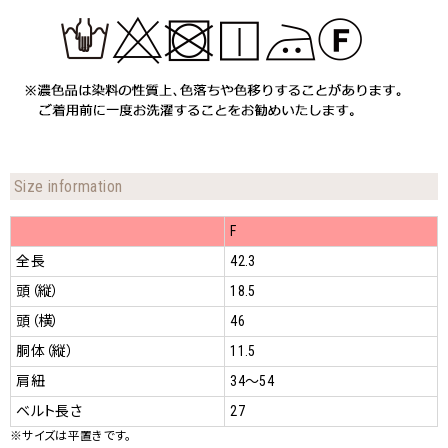
Size information
F
全長
42.3
頭（縦）
18.5
頭（横）
46
胴体（縦）
11.5
肩紐
34～54
ベルト長さ
27
※サイズは平置きです。