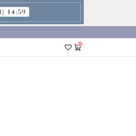
__ITM_CNT__