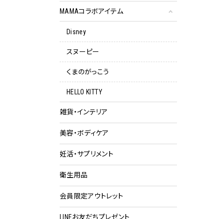
MAMAコラボアイテム
Disney
スヌーピー
くまのがっこう
HELLO KITTY
雑貨・インテリア
美容・ボディケア
妊活・サプリメント
衛生用品
会員限定アウトレット
クー
LINEお友だちプレゼント