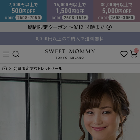
マタニティウェア・授乳服のスウィートマミー
7,000
15,000
30,000
円以上で
円以上で
円以上で
500
1,500
5,000
OFF
OFF
OFF
円
円
円
2608-7050
2608-1515
2608-3050
CODE
CODE
CODE
期間限定クーポン ～8/12 14時まで
8,000円以上のご購入で送料無料
平日14時 / 土日祝12時まで のご注文で当日出荷！
__ITM_C
会員限定アウトレットセール