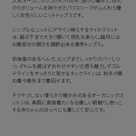
人気オーガニックコットン100％、透かし編みと、ほん
のりボリュームを持たせたパフスリーブがふんわり優
しく女性らしいニットトップスです。
シンプルなニットにデザイン映えするサイドスリット
は、脇の下まで大きく開いて授乳も楽らく。臨月には
お腹部分の開きを調節出来る優秀トップス。
前後差のあるヘムで、ヒップまでしっかりカバーしつ
つ、ボトムを選ばず合わせやすい丈感も魅力。デコル
テラインをすっきりと見せるネックラインは、秋冬の重
ね着や春先まで着回せます。
チクチクしない滑らかで暖かみのあるオーガニックコ
ットンは、素肌に直接着たくなる優しい肌触り。抱っこ
する赤ちゃんのほっぺにも優しくて安心です。