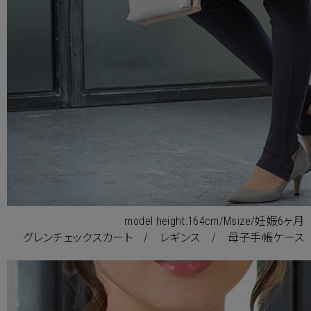
model height:164cm/Msize/妊娠6ヶ月
グレンチェックスカート
/
レギンス
/
母子手帳ケース