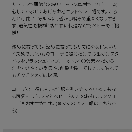
サラサラで肌触りの良いコットン素材で、ベビーに安
心してかぶせてあげられるニットベレー帽です。 ころ
んと可愛いフォルムに、透かし編みで重たくなりすぎ
ず、通気性も抜群！蒸れずに快適なのでベビーもご機
嫌！
浅めに被っても、深めに被ってもサマになる程よいサ
イズ感で、いつものコーデに被るだけでお出かけスタ
イルをブラッシュアップ。 コットン100％素材だから、
汗をかきやすい季節や、前髪を隠しておでこに触れて
もチクチクせずに快適。
コーデの主役にも、お洋服を引き立てる小物にもな
る可愛らしさ。ママとベビーちゃんのお揃いリンクコ
ーデもおすすめです。 (※ママのベレー帽は
こちら
か
ら)