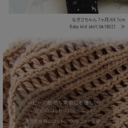
なぎさちゃん 7ヶ月/69.7cm
Baby knit skirt：bk18021 ≫
ベビーの敏感な素肌にも優しい！
安心のコットン100％ニット
通気性抜群のコットン100％ニットを使