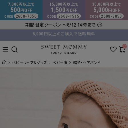
マタニティウェア・授乳服のスウィートマミー
7,000
15,000
30,000
円以上で
円以上で
円以上で
500
1,500
5,000
OFF
OFF
OFF
円
円
円
2608-7050
2608-1515
2608-3050
CODE
CODE
CODE
8,000円以上のご購入で送料無料
期間限定クーポン ～8/12 14時まで
平日14時 / 土日祝12時まで のご注文で当日出荷！
__ITM_C
ベビーウェア＆グッズ
ベビー服
帽子・ヘアバンド