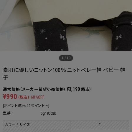
1
/
10
素肌に優しいコットン100％ ニットベレー帽 ベビー 帽
子
¥3,190
(税込)
¥990
(税込)
68%OFF
[ポイント還元 19ポイント～]
型番：
bg18002k
カラー / サイズ
F