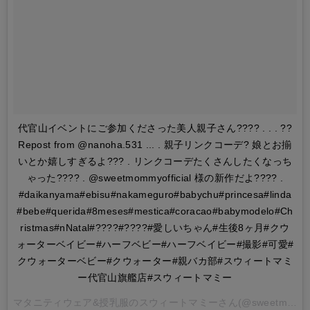
代官山イベントにご参加くださった美人親子さん???? . . . ??
Repost from @nanoha.531 ... . 親子リンクコーデ? 娘とお揃
いとか嬉しすぎるよ??? . リンクコーデたくさんしたくなっち
ゃった???? . @sweetmommyofficial 様の新作だよ???? .
#daikanyama#ebisu#nakameguro#babychu#princesa#linda
#bebe#querida#8meses#mestica#coracao#babymodelo#Ch
ristmas#nNatal#????#????#愛しいちゃん#生後8ヶ月#クウ
ォーターベイビー#ハーフベビー#ハーフベイビー#撮影#可愛#
クウォーターベビー#クウォーター#親バカ部#スウィートマミ
ー代官山旗艦店#スウィートマミー
マタニティウェア&授乳服のスウィートマミー
さん(@sweetmommyofficial)がシェアした投稿 -