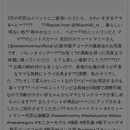
2月の代官山イベントにご参加いただいた、かわいすぎるママ
&ベビー???? . . . ??Repost from @96iarink0_m ... 春らしい
明るい色?? 軽やかなニット。 ベビー??のニットワンピと マ
マ??のニットスカート 先日のスウィートマミーさん
(@sweetmommyofficial )の新作親子コーデの撮影会のお写真
です。 バレンタインデー???が近く?の風船を持った写真まで
綺麗に撮っていただけ、とても楽しい撮影でした?(?????)?..
°? お腹の締め付けも全くないので、産後のお腹の戻りが不安
なママも気軽にトライ出来ます??(実際、私がそうでし
た…??) そして柔らかいニットなのでベビーのお世話するのも
楽々です?? ベビーのニットワンピは肩紐が2段階で調整可能
なので月齢が小さい赤ちゃんからママとリンクコーデが楽しめ
ちゃいます??? またイベントや商品がページにアップされま
したらご紹介させてください?? #スウィートマミー #スウィー
トマミー代官山旗艦店 #sweetmommy #daikanyama #ebisu
#nakameguro #モニターモデル #撮影 #授乳服 #親子コーデ #
親子リンクコーデ #親子deリンク部 #comonaファッション