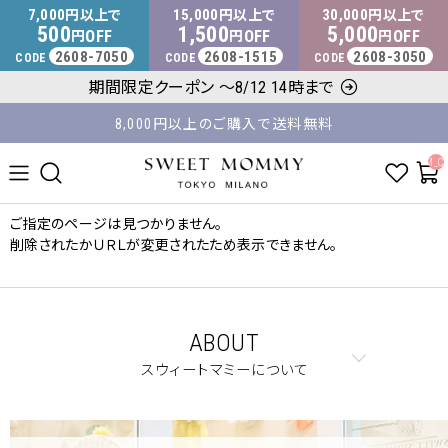
マタニティウェア・授乳服のスウィートマミー
7,000
15,000
30,000
円以上で
円以上で
円以上で
500
1,500
5,000
OFF
OFF
OFF
円
円
円
2608-7050
2608-1515
2608-3050
CODE
CODE
CODE
平日14時 / 土日祝12時まで のご注文で当日出荷！
期間限定クーポン ～8/12 14時まで
8,000円以上のご購入で送料無料
__ITM_C
ご指定のページは見つかりません。
削除されたかＵＲＬが変更されたため表示できません。
ABOUT
スウィートマミーについて