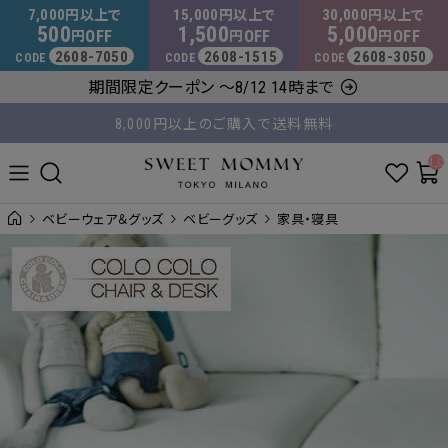
マタニティウェア・授乳服のスウィートマミー
7,000
15,000
30,000
円以上で
円以上で
円以上で
500
1,500
5,000
OFF
OFF
OFF
円
円
円
2608-7050
2608-1515
2608-3050
CODE
CODE
CODE
8,000円以上のご購入で送料無料
期間限定クーポン ～8/12 14時まで
平日14時 / 土日祝12時まで のご注文で当日出荷！
__ITM_C
ベビーウェア＆グッズ
ベビーグッズ
家具・寝具