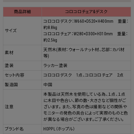
商品詳細
コロコロチェア&デスク
コロコロデスク：W660×D520×H400mm 重量：
約8.8kg
サイズ
コロコロチェア：W280×D300×H310mm 重量：
約2.5kg
天然木(表材：ウォールナット材、芯部：カバ材
素材
等)
塗装
ラッカー塗装
セット内容
コロコロデスク 1点、コロコロチェア 2点
製造国
中国
本製品は天然木を使用している為、１点、１点
に木目や色合い、節の数・大きさなど個性がご
注意
ざいます。 また、写真の色は撮影などの関係や
モニターの発色の具合によって実際のものと色
が異なる場合がございます。ご了承ください。
ブランド名
HOPPL（ホップル）