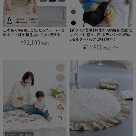
日本製 6WAY抱っこ紐 ヒップシート・収
【新タイプ登場】無重力 AGS機能搭載 ヒ
納ポーチ付き 新生児から長く使える
ップシート 抱っこ紐 ボディバッグ 3WAY
ショルダーバッグ【送料無料】
¥23,100
(税込)
¥14,900
～
(税込)