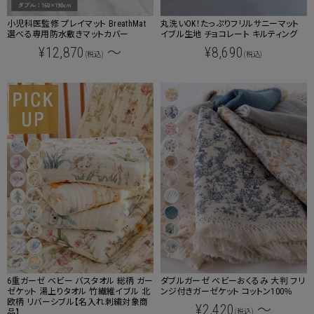
小児科医監修 プレイマット BreathMat
丸洗いOK！たっぷりフリルサニーマット
選べる専用防水敷きマットカバー
イブル生地 チョコレート キルティング
¥12,870
～
¥8,690
(税込)
(税込)
6重ガーゼ ベビー バスタオル 総柄 ガー
ダブルガーゼ ベビーおくるみ 大判 フリ
ゼケット 湯上りタオル 竹繊維イブル 北
ンジ付きガーゼケット コットン100％
欧柄 リバーシブル【名入れ刺繍対象商
¥2,420
～
品】
(税込)