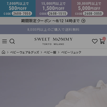
マタニティウェア・授乳服のスウィートマミー
7,000
15,000
30,000
円以上で
円以上で
円以上で
500
1,500
5,000
OFF
OFF
OFF
円
円
円
2608-7050
2608-1515
2608-3050
CODE
CODE
CODE
平日14時 / 土日祝12時まで のご注文で当日出荷！
期間限定クーポン ～8/12 14時まで
8,000円以上のご購入で送料無料
__ITM_C
ベビーウェア＆グッズ
ベビー服
ベビーリュック