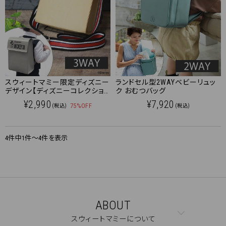
スウィートマミー限定ディズニー
ランドセル型2WAYベビーリュッ
デザイン【ディズニーコレクショ
ク おむつバッグ
ン】 おむつポーチ＜ミッキー＞
¥2,990
¥7,920
75%OFF
(税込)
(税込)
3WAYポーチ
4件中1件～4件を表示
ABOUT
スウィートマミーについて