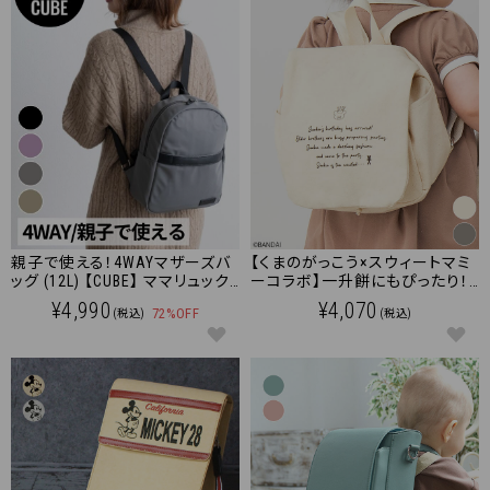
親子で使える！4WAYマザーズバ
【くまのがっこう×スウィートマミ
ッグ (12L) 【CUBE】 ママリュック/
ーコラボ】一升餅にもぴったり！
マザーズバッグ
くまのがっこう ベビーリュック
¥4,990
¥4,070
72%OFF
(税込)
(税込)
【名入れ刺繍対象商品】