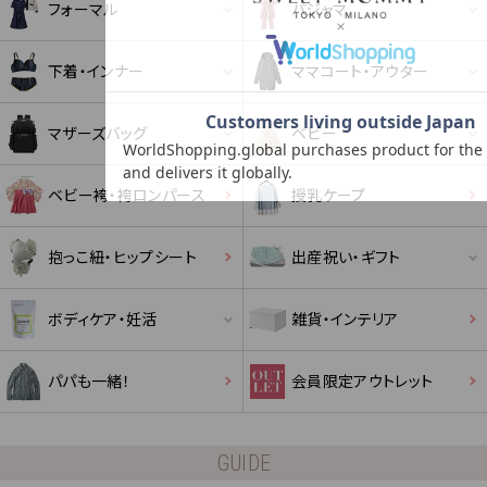
フォーマル
パジャマ
クーポンコードをコピーしました。
下着・インナー
ママコート・アウター
ショッピングカート画面にてご入力ください。
マザーズバッグ
ベビー
クーポンのご利用には会員登録が必要となります。
ベビー袴・袴ロンパース
授乳ケープ
抱っこ紐・ヒップシート
出産祝い・ギフト
ボディケア・妊活
雑貨・インテリア
パパも一緒！
会員限定アウトレット
GUIDE