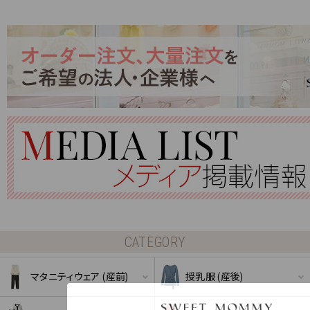
CATEGORY
マタニティウェア (産前)
授乳服 (産後)