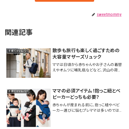
sweetmommy
関連記事
散歩も旅行も楽しく過ごすための
子育てママ＆パパ
大容量マザーズリュック
ママは日頃から赤ちゃんやお子さんの着替
えやオムツに哺乳瓶などなど、沢山の荷物
を持ってお出かけしなきゃいけません。そ
んなママにおすすめする、散歩も旅行も楽
しく過ごすための大容量マザーズリュック
ママの必須アイテム！抱っこ紐とベ
子育てママ＆パパ
をご紹介しちゃいます！ママの荷物はいつ
ビーカーどっちも必要？
もいっぱい！...
赤ちゃんが産まれる前に、抱っこ紐やベビ
ーカー選びに悩むプレママは多いのでは？
どちらも便利な育児アイテムですが、結論
から申し上げると、それぞれの使用シーン
や利便性が異なるため、両方持っていると