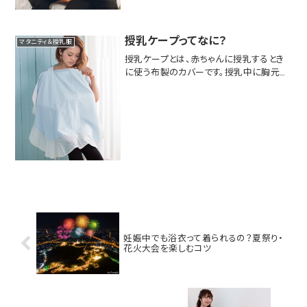
添う、おすすめのプレゼントをご紹介しま
す。おむつケーキおむつをケーキの形にデ
コレーションした「おむつケーキ」は、見た
授乳ケープってなに？
マタニティ＆授乳服
目が可愛...
授乳ケープとは、赤ちゃんに授乳するとき
に使う布製のカバーです。授乳中に胸元や
赤ちゃんが見えないように覆い、プライバシ
ーを保つために使用されます。特に外出先
や公共の場所での授乳時に役立ち、他人
の視線を気にせずに授乳できるのが大き
な利点です。授...
妊娠中でも浴衣って着られるの？夏祭り・
花火大会を楽しむコツ