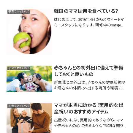
多くの場面で役立ちます。抱っこ紐とベビー
カーのそれ...
韓国のママは何を食べている？
子育てママ＆パパ
はじめまして。2016年4月からスウィートマ
ミースタッフになります、研修中のsangoで
す。韓国の子育て事情をご紹介していこう
と思います。よろしくお願いします。今回は
食べ物についてです！日本とどんな違いが
あるのでしょうか…韓国の誕生日定番メ...
赤ちゃんとの初外出に備えて準備
子育てママ＆パパ
しておくと良いもの
新生児との外出は、赤ちゃんの健康状態や
お母さんの体調、外出する場所や環境によ
って異なります。では、大体いつごろから外
出が可能で何を持っていくと良いのでしょ
ママが本当に助かる！実用的な出
うか。外出はいつから？生後1か月頃から:
子育てママ＆パパ
多くの小児科医や助産師は、生後1か月健
産祝いのおすすめアイテム
診が終...
出産祝いには、実用的でありながら、ママ
や赤ちゃんの心に残るような“特別な贈り
物”を選びたいものです。そんな想いに寄り