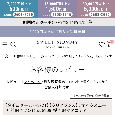
マタニティウェア・授乳服のスウィートマミー
7,000
15,000
30,000
円以上で
円以上で
円以上で
500
1,500
5,000
OFF
OFF
OFF
円
円
円
2608-7050
2608-1515
2608-3050
CODE
CODE
CODE
平日14時 / 土日祝12時まで のご注文で当日出荷！
期間限定クーポン ～8/12 14時まで
8,000円以上のご購入で送料無料
__ITM_C
お客様のレビュー:【タイムセール～9/21】【クリアランス】フェイクスエード
お客様のレビュー
レビューは
マイページ
・購入履歴欄の「コメントを書く」ボタンから
ご記入可能です。
【タイムセール～9/21】【クリアランス】フェイクスエー
ド 前開きワンピ so6108 授乳服マタニティ