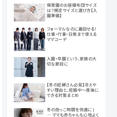
保育園のお昼寝布団サイズ
は？規定サイズと選び方【入
園準備】
フォーマルなのに着回せる！
仕事・行事・日常まで使える
ママコーデ
入園・卒園という、家族の大
切な節目に
【冬の妊婦さん必見】冷えや
すい理由と、妊娠中〜産後に
できる対策まとめ
冬の抱っこ時間を快適に |
― ママも赤ちゃんも心地よく