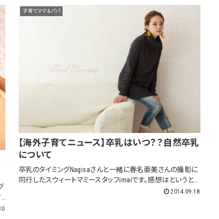
子育てママ＆パパ
【海外子育てニュース】卒乳はいつ？？自然卒乳
について
卒乳のタイミングNagisaさんと一緒に春名亜美さんの撮影に
同行したスウィートマミースタッフimaiです。感想はというと、
グ
ただただ可愛かったの一言に尽きます。それでは、本題です。
2014.09.18
。
以前、授乳はお母さんと赤ちゃんにどんなふうにいいの？？と
妊
30
いう記...
を