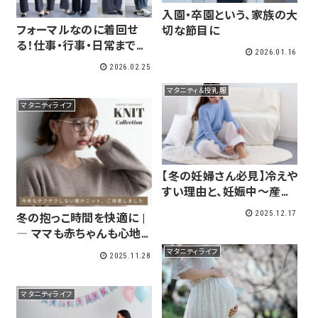
入園・卒園という、家族の大
フォーマルなのに着回せ
切な節目に
る！仕事・行事・日常まで使
2026.01.16
えるママコーデ
2026.02.25
マタニティ＆授乳服
マタニティライフ
【冬の妊婦さん必見】冷えや
すい理由と、妊娠中〜産後
にできる対策まとめ
2025.12.17
冬の抱っこ時間を快適に |
― ママも赤ちゃんも心地よ
く過ごすための素材選び
マタニティライフ
2025.11.28
―
マタニティライフ