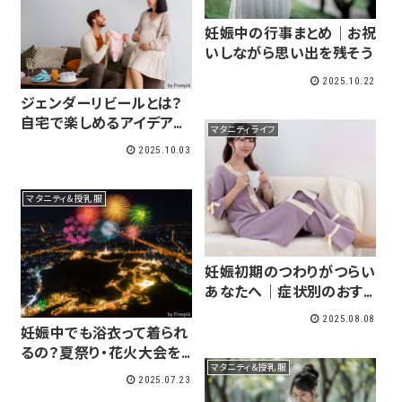
妊娠中の行事まとめ｜お祝
いしながら思い出を残そう
2025.10.22
ジェンダーリビールとは？
自宅で楽しめるアイデア＆
マタニティライフ
おすすめアイテム
2025.10.03
マタニティ＆授乳服
妊娠初期のつわりがつらい
あなたへ｜症状別のおすす
め対処法まとめ
2025.08.08
妊娠中でも浴衣って着られ
るの？夏祭り・花火大会を
マタニティ＆授乳服
楽しむコツ
2025.07.23