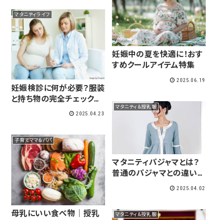
マタニティライフ
妊娠中の夏を快適に！おす
すめクールアイテム特集
2025.06.19
妊娠検診に何が必要？服装
と持ち物の完全チェックリ
マタニティ＆授乳服
スト【初めてでも安心】
2025.04.23
子育てママ＆パパ
マタニティパジャマとは？
普通のパジャマとの違い
は？
2025.04.02
母乳にいい食べ物｜授乳
マタニティ＆授乳服