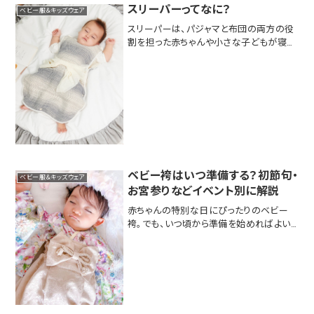
選び方- 素材: 新生児の肌は非常にデリケ
スリーパーってなに？
ベビー服＆キッズウェア
ート...
スリーパーは、パジャマと布団の両方の役
割を担った赤ちゃんや小さな子どもが寝る
ときに着る、体全体を包み込むような衣類
です。スリーパーは一般的に、寝具の一部
として使われ、赤ちゃんが快適に寝られる
ように設計されています。スリーパーの特
徴寝冷え防止...
ベビー袴はいつ準備する？初節句・
ベビー服＆キッズウェア
お宮参りなどイベント別に解説
赤ちゃんの特別な日にぴったりのベビー
袴。でも、いつ頃から準備を始めればよい
のでしょうか？実は、用意するタイミングは
「いつ着るか」によって異なります。ベビー
袴を着る代表的な行事や、それぞれの準備
の目安についてわかりやすくご紹介します。
ベビー袴...