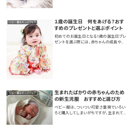
ート®（日...
１歳の誕生日 何をあげる？おす
ベビー服＆キッズウェア
すめのプレゼントと選ぶポイント
初めてのお誕生日となる1歳の誕生日プレ
ゼントを選ぶ際には、赤ちゃんの成長や興
味に合ったものを考えると良いでしょう。以
下におすすめのプレゼントアイデアをいく
つか紹介します。 おもちゃ- 知育玩具: 色や
形、音を使って学びながら遊べる知育玩具
は...
生まれたばかりの赤ちゃんのため
ベビー服＆キッズウェア
の新生児服 おすすめと選び方
ベビー服は、ついつい可愛さ重視でいろい
ろと購入してしまいがちですが、生まれてす
ぐに必要になる新生児用の服のご準備は
万全でしょうか？新生児向けお洋服の選ぶ
ポイントを解説します。1. 新生児用の服の