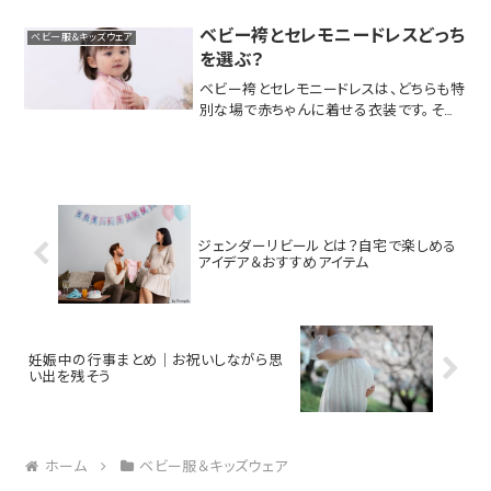
ベビー袴とセレモニードレスどっち
ベビー服＆キッズウェア
を選ぶ？
ベビー袴とセレモニードレスは、どちらも特
別な場で赤ちゃんに着せる衣装です。それ
ぞれの特徴や用途が異なるのでどちらが
良いかは、行事の内容や家族の好みによっ
て決まります。以下でそれぞれの特徴と違
いについて説明します。ベビー袴特徴- デザ
イン: ...
ジェンダーリビールとは？自宅で楽しめる
アイデア＆おすすめアイテム
妊娠中の行事まとめ｜お祝いしながら思
い出を残そう
ホーム
ベビー服＆キッズウェア