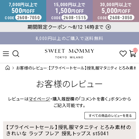
マタニティウェア・授乳服のスウィートマミー
7,000
15,000
30,000
円以上で
円以上で
円以上で
500
1,500
5,000
OFF
OFF
OFF
円
円
円
2608-7050
2608-1515
2608-3050
CODE
CODE
CODE
平日14時 / 土日祝12時まで のご注文で当日出荷！
期間限定クーポン ～8/12 14時まで
8,000円以上のご購入で送料無料
__ITM_C
お客様のレビュー:【プライベートセール】授乳服マタニティ とろみ素材のきれ
お客様のレビュー
レビューは
マイページ
・購入履歴欄の「コメントを書く」ボタンから
ご記入可能です。
【プライベートセール】授乳服マタニティ とろみ素材の
きれいな ラップ フレア 授乳トップス st5041