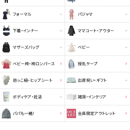
フォーマル
パジャマ
下着・インナー
ママコート・アウター
マザーズバッグ
ベビー
ベビー袴・袴ロンパース
授乳ケープ
抱っこ紐・ヒップシート
出産祝い・ギフト
クーポンコードをコピーしました。
ボディケア・妊活
雑貨・インテリア
パパも一緒！
会員限定アウトレット
ショッピングカート画面にてご入力ください。
クーポンのご利用には会員登録が必要となります。