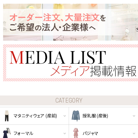
クーポンコードをコピーしました。
CATEGORY
マタニティウェア (産前)
授乳服 (産後)
ショッピングカート画面にてご入力ください。
クーポンのご利用には会員登録が必要となります。
フォーマル
パジャマ