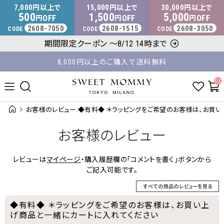
マタニティウェア・授乳服のスウィートマミー
7,000
15,000
30,000
円以上で
円以上で
円以上で
500
1,500
5,000
OFF
OFF
OFF
円
円
円
2608-7050
2608-1515
2608-3050
CODE
CODE
CODE
平日14時 / 土日祝12時まで のご注文で当日出荷！
期間限定クーポン ～8/12 14時まで
8,000円以上のご購入で送料無料
__ITM_C
お客様のレビュー:◆有料◆ ＊ラッピングをご希望のお客様は、お買
お客様のレビュー
レビューは
マイページ
・購入履歴欄の「コメントを書く」ボタンから
ご記入可能です。
◆有料◆ ＊ラッピングをご希望のお客様は、お買い上
げ商品と一緒にカートに入れてください