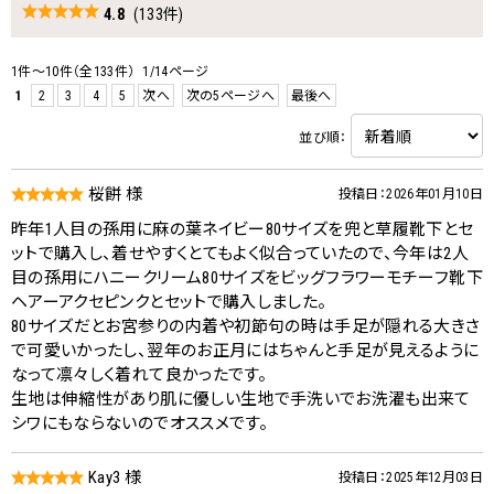
4.8
(133件)
1件～10件（全133件） 1/14ページ
1
2
3
4
5
次へ
次の5ページへ
最後へ
並び順：
桜餅 様
投稿日：2026年01月10日
昨年1人目の孫用に麻の葉ネイビー80サイズを兜と草履靴下とセ
ットで購入し、着せやすくとてもよく似合っていたので、今年は2人
目の孫用にハニークリーム80サイズをビッグフラワーモチーフ靴下
ヘアーアクセピンクとセットで購入しました。
80サイズだとお宮参りの内着や初節句の時は手足が隠れる大きさ
で可愛いかったし、翌年のお正月にはちゃんと手足が見えるように
なって凛々しく着れて良かったです。
生地は伸縮性があり肌に優しい生地で手洗いでお洗濯も出来て
シワにもならないのでオススメです。
Kay3 様
投稿日：2025年12月03日