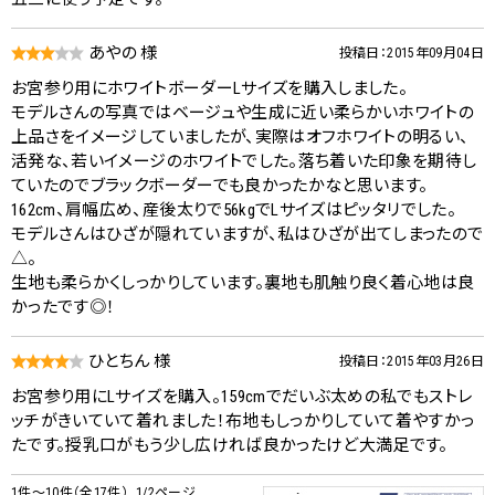
あやの 様
投稿日：2015年09月04日
お宮参り用にホワイトボーダーLサイズを購入しました。
モデルさんの写真ではベージュや生成に近い柔らかいホワイトの
上品さをイメージしていましたが、実際はオフホワイトの明るい、
活発な、若いイメージのホワイトでした。落ち着いた印象を期待し
ていたのでブラックボーダーでも良かったかなと思います。
162cm、肩幅広め、産後太りで56kgでLサイズはピッタリでした。
モデルさんはひざが隠れていますが、私はひざが出てしまったので
△。
生地も柔らかくしっかりしています。裏地も肌触り良く着心地は良
かったです◎！
ひとちん 様
投稿日：2015年03月26日
お宮参り用にLサイズを購入。159cmでだいぶ太めの私でもストレ
ッチがきいていて着れました！布地もしっかりしていて着やすかっ
たです。授乳口がもう少し広ければ良かったけど大満足です。
1件～10件（全17件） 1/2ページ