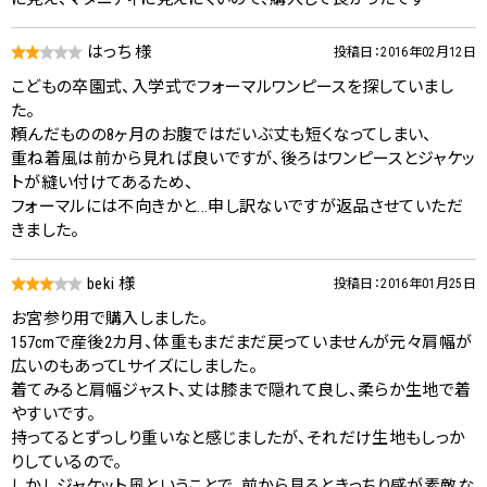
はっち 様
投稿日：2016年02月12日
こどもの卒園式、入学式でフォーマルワンピースを探していまし
た。
頼んだものの8ヶ月のお腹ではだいぶ丈も短くなってしまい、
重ね着風は前から見れば良いですが、後ろはワンピースとジャケッ
トが縫い付けてあるため、
フォーマルには不向きかと...申し訳ないですが返品させていただ
きました。
beki 様
投稿日：2016年01月25日
お宮参り用で購入しました。
157cmで産後2カ月、体重もまだまだ戻っていませんが元々肩幅が
広いのもあってLサイズにしました。
着てみると肩幅ジャスト、丈は膝まで隠れて良し、柔らか生地で着
やすいです。
持ってるとずっしり重いなと感じましたが、それだけ生地もしっか
りしているので。
しかしジャケット風ということで、前から見るときっちり感が素敵な