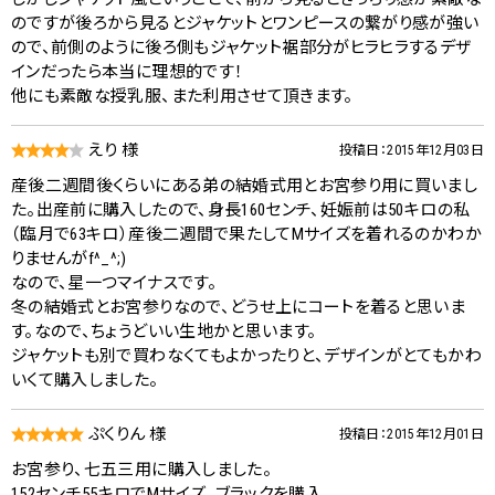
のですが後ろから見るとジャケットとワンピースの繋がり感が強い
ので、前側のように後ろ側もジャケット裾部分がヒラヒラするデザ
インだったら本当に理想的です！
他にも素敵な授乳服、また利用させて頂きます。
えり 様
投稿日：2015年12月03日
産後二週間後くらいにある弟の結婚式用とお宮参り用に買いまし
た。出産前に購入したので、身長160センチ、妊娠前は50キロの私
（臨月で63キロ）産後二週間で果たしてMサイズを着れるのかわか
りませんがf^_^;)
なので、星一つマイナスです。
冬の結婚式とお宮参りなので、どうせ上にコートを着ると思いま
す。なので、ちょうどいい生地かと思います。
ジャケットも別で買わなくてもよかったりと、デザインがとてもかわ
いくて購入しました。
ぷくりん 様
投稿日：2015年12月01日
お宮参り、七五三用に購入しました。
152センチ55キロでMサイズ、ブラックを購入。