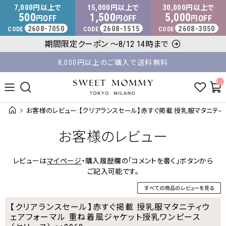
マタニティウェア・授乳服のスウィートマミー
7,000
15,000
30,000
円以上で
円以上で
円以上で
500
1,500
5,000
OFF
OFF
OFF
円
円
円
2608-7050
2608-1515
2608-3050
CODE
CODE
CODE
平日14時 / 土日祝12時まで のご注文で当日出荷！
期間限定クーポン ～8/12 14時まで
8,000円以上のご購入で送料無料
__ITM_C
お客様のレビュー:【クリアランスセール】赤すぐ掲載 授乳服マタニティウェ
お客様のレビュー
レビューは
マイページ
・購入履歴欄の「コメントを書く」ボタンから
ご記入可能です。
【クリアランスセール】赤すぐ掲載 授乳服マタニティウ
ェアフォーマル 重ね着風ジャケット授乳ワンピース