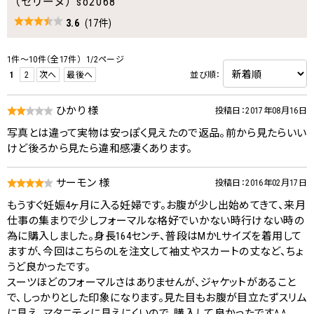
（セリーヌ） so2068
3.6
(17件)
1件～10件（全17件） 1/2ページ
1
2
次へ
最後へ
並び順：
ひかり 様
投稿日：2017年08月16日
写真とは違って実物は安っぽく見えたので返品。前から見たらいい
けど後ろから見たら違和感凄くあります。
サーモン 様
投稿日：2016年02月17日
もうすぐ妊娠4ヶ月に入る妊婦です。お腹が少し出始めてきて、来月
仕事の集まりで少しフォーマルな格好でいかない時行けない時の
為に購入しました。身長164センチ、普段はMかLサイズを着用して
ますが、今回はこちらのLを注文して袖丈やスカートの丈など、ちょ
うど良かったです。
スーツほどのフォーマルさはありませんが、ジャケットがあること
で、しっかりとした印象になります。見た目もお腹が目立たずスリム
に見え、マタニティに見えにくいので、購入して良かったです^ ^