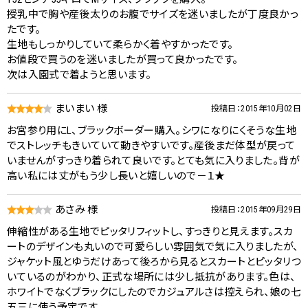
授乳中で胸や産後太りのお腹でサイズを迷いましたが丁度良かっ
たです。
生地もしっかりしていて柔らかく着やすかったです。
お値段で買うのを迷いましたが買って良かったです。
次は入園式で着ようと思います。
まいまい 様
投稿日：2015年10月02日
お宮参り用にL、ブラックボーダー購入。シワになりにくそうな生地
でストレッチもきいていて動きやすいです。産後まだ体型が戻って
いませんがすっきり着られて良いです。とても気に入りました。背が
高い私には丈がもう少し長いと嬉しいので－１★
あさみ 様
投稿日：2015年09月29日
伸縮性がある生地でピッタリフィットし、すっきりと見えます。スカ
ートのデザインも丸いので可愛らしい雰囲気で気に入りましたが、
ジャケット風とゆうだけあって後ろから見るとスカートとピッタリつ
いているのがわかり、正式な場所には少し抵抗があります。色は、
ホワイトでなくブラックにしたのでカジュアルさは控えられ、娘の七
五三に使う予定です。