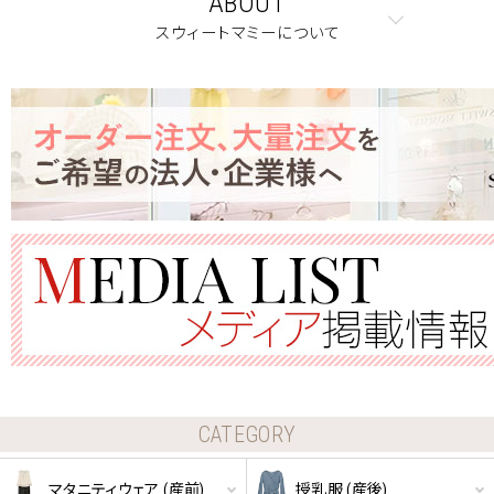
ABOUT
スウィートマミーについて
クーポンコードをコピーしました。
CATEGORY
ショッピングカート画面にてご入力ください。
マタニティウェア (産前)
授乳服 (産後)