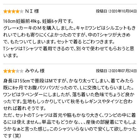
ＮＩ 様
投稿日：2020年10月04日
160cm妊娠前49kg、妊娠6ヶ月です。
グレー×カーキのＭを購入しました。キャミワンピはシルエットもき
れいでしわも寄りにくくよかったのですが、中のTシャツが大きめ
で、もたついてしまいます。セットで着るとごわつきます。
TシャツはTシャツで着用できるので、別々で使わせてもらおうと思
います。
みやん 様
投稿日：2020年07月24日
身長は155cmで普段はMですが、かなり太ってしまい、着てみたら
既に8ヶ月でお腹パツパツだったので、Ｌに交換してもらいました。
ワンピはラベンダーにしましたが、落ち着いた色味でちょうど良か
ったです。生地もしっかりしていて秋冬もレギンスやタイツと合わ
せれば着れそうです。
ただ、セットのＴシャツは首元や脇もかなり大きく、ワンピの中に着
るには使えません。単品でもどうかな、、、産後の部屋着にでもしよ
うかなぁと言った感じ。このシャツいらないので安くして欲しかった
です（笑）