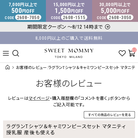
マタニティウェア・授乳服のスウィートマミー
7,000
15,000
30,000
円以上で
円以上で
円以上で
500
1,500
5,000
OFF
OFF
OFF
円
円
円
2608-7050
2608-1515
2608-3050
CODE
CODE
CODE
平日14時 / 土日祝12時まで のご注文で当日出荷！
期間限定クーポン ～8/12 14時まで
8,000円以上のご購入で送料無料
__ITM_C
お客様のレビュー:ラグランTシャツ＆キャミワンピースセット マタニティ
お客様のレビュー
レビューは
マイページ
・購入履歴欄の「コメントを書く」ボタンから
ご記入可能です。
ラグランTシャツ＆キャミワンピースセット マタニティ
授乳服 産後も使える