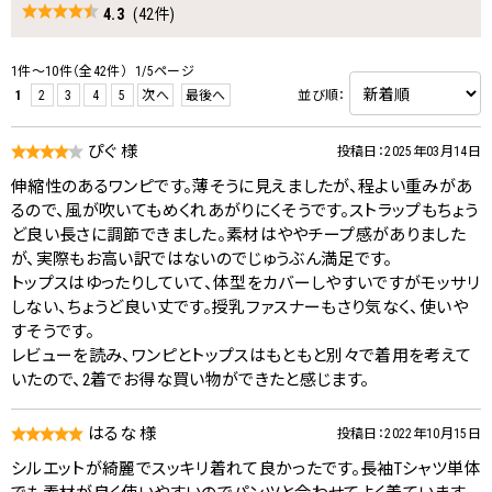
4.3
(42件)
1件～10件（全42件） 1/5ページ
1
2
3
4
5
次へ
最後へ
並び順：
ぴぐ 様
投稿日：2025年03月14日
伸縮性のあるワンピです。薄そうに見えましたが、程よい重みがあ
るので、風が吹いてもめくれあがりにくそうです。ストラップもちょう
ど良い長さに調節できました。素材はややチープ感がありました
が、実際もお高い訳ではないのでじゅうぶん満足です。
トップスはゆったりしていて、体型をカバーしやすいですがモッサリ
しない、ちょうど良い丈です。授乳ファスナーもさり気なく、使いや
すそうです。
レビューを読み、ワンピとトップスはもともと別々で着用を考えて
いたので、2着でお得な買い物ができたと感じます。
はるな 様
投稿日：2022年10月15日
シルエットが綺麗でスッキリ着れて良かったです。長袖Tシャツ単体