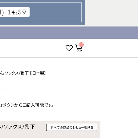
__ITM_CNT__
ちゃん/ソックス/靴下 【日本製】
ュー
」ボタンからご記入可能です。
ゃん/ソックス/靴下