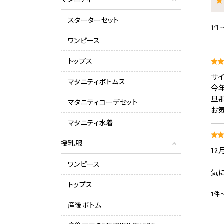
スターターセット
1件
ワンピース
トップス
サ
マタニティボトムス
今
旦
マタニティコーデセット
お
マタニティ水着
授乳服
1
ワンピース
気
トップス
1件
産後ボトム