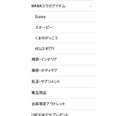
MAMAコラボアイテム
Disney
スヌーピー
くまのがっこう
HELLO KITTY
雑貨・インテリア
美容・ボディケア
妊活・サプリメント
衛生用品
会員限定アウトレット
クー
LINEお友だちプレゼント