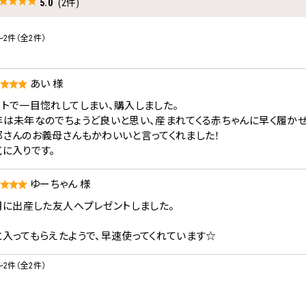
5.0
(2件)
～2件（全2件）
あい 様
イトで一目惚れしてしまい、購入しました。
年は未年なのでちょうど良いと思い、産まれてくる赤ちゃんに早く履かせ
那さんのお義母さんもかわいいと言ってくれました！
気に入りです。
ゆーちゃん 様
2月に出産した友人へプレゼントしました。
に入ってもらえたようで、早速使ってくれています☆
～2件（全2件）