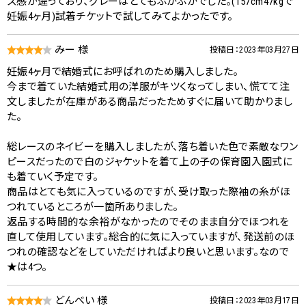
ズ感が違っており、グレーはとてもぶかぶかでした。(157cm47kgで
妊娠4ヶ月)試着チケットで試してみてよかったです。
みー 様
投稿日：2023年03月27日
妊娠4ヶ月で結婚式にお呼ばれのため購入しました。
今まで着ていた結婚式用の洋服がキツくなってしまい、慌てて注
文しましたが在庫がある商品だったためすぐに届いて助かりまし
た。
総レースのネイビーを購入しましたが、落ち着いた色で素敵なワン
ピースだったので白のジャケットを着て上の子の保育園入園式に
も着ていく予定です。
商品はとても気に入っているのですが、受け取った際袖の糸がほ
つれているところが一箇所ありました。
返品する時間的な余裕がなかったのでそのまま自分でほつれを
直して使用しています。総合的に気に入っていますが、発送前のほ
つれの確認などをしていただければより良いと思います。なので
★は4つ。
どんべい 様
投稿日：2023年03月17日