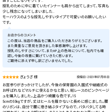
直すことになりそうです…
授乳のために中に着ていたインナーも肩から出てしまって、写真も
少し残念になってしまいました…
モーハウスのような授乳しやすいタイプで可愛いのお願いしたい
です。
お店からのコメント
この度は、当店の商品をご購入いただきありがとうございます。
また貴重なご意見を頂きました事感謝申し上げます。
授乳のしやすさについて、またHP上の色味について、社内でも確
認し今後の改善に繋げていきたく思います。
ご期待に添えず申し訳ございませんでした。
ぎょうざ 様
投稿日：2023年07月05日
お宮参りがきっかけでしたが、今後の保育園の入園式や結婚式の
お呼ばれなどマルチに使えるかなと思い、総レースのピンクベージ
ュを購入しました。上品かつ綺麗な色です。15
5cmの55kgですが、丈はヒールを履かないと長めに感じました。腰
のリボンは、自分で腰に巻き結ぶタイプなので、バタバタしてる時