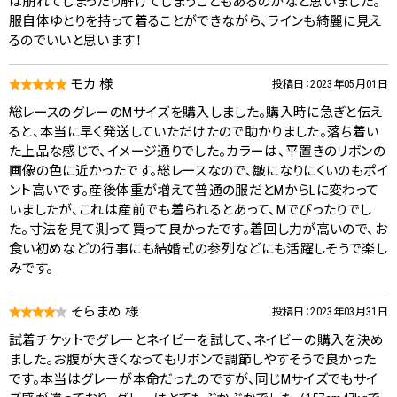
は崩れてしまったり解けてしまうこともあるのかなと思いました。
服自体ゆとりを持って着ることができながら、ラインも綺麗に見え
るのでいいと思います！
モカ 様
投稿日：2023年05月01日
総レースのグレーのMサイズを購入しました。購入時に急ぎと伝え
ると、本当に早く発送していただけたので助かりました。落ち着い
た上品な感じで、イメージ通りでした。カラーは、平置きのリボンの
画像の色に近かったです。総レースなので、皺になりにくいのもポイ
ント高いです。産後体重が増えて普通の服だとMからLに変わって
いましたが、これは産前でも着られるとあって、Mでぴったりでし
た。寸法を見て測って買って良かったです。着回し力が高いので、お
食い初めなどの行事にも結婚式の参列などにも活躍しそうで楽し
みです。
そらまめ 様
投稿日：2023年03月31日
試着チケットでグレーとネイビーを試して、ネイビーの購入を決め
ました。お腹が大きくなってもリボンで調節しやすそうで良かった
です。本当はグレーが本命だったのですが、同じMサイズでもサイ