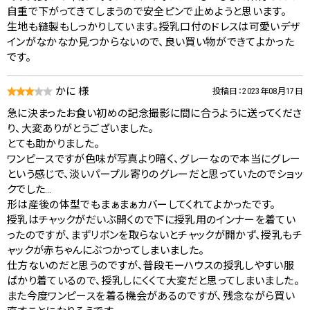
自重で下がってきてしまうので安全ピンで止めようと思います。
生地も縫製もしっかりしています。授乳口付のドレスは可愛いデザ
インがなかなか見つからないので、良い買い物ができてよかった
です。
かに 様
投稿日：2023年08月17日
急に決まったお食い初めの記念撮影に間に合うように送ってくださ
り、大変ありがとうございました。
とても助かりました。
ワンピースですが色味が写真より暗く、グレーなので本当にグレー
という感じで、淡いパープル寄りのグレーだと思っていたのでショッ
クでした…
形は産後の体型でもまぁまぁカバーしてくれてよかったです。
授乳はチャックがだいぶ開くので下に授乳用のインナーを着てい
ったのですが、まずリボンを取らないとチャックが開かず、授乳もチ
ャックが赤ちゃんにぶつかってしまいました。
仕方ないのだと思うのですが、普段モーハウスの授乳しやすい服
ばかり着ているので、授乳しにくくて大変だと思ってしまいました。
また今度ワンピースを着る機会があるのですが、残念ながら買い