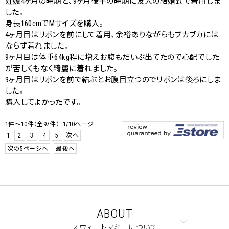
妊娠4ヶ月の時期と、9ヶ月後半の時期に友人の結婚式で着用しま
した。
身長160cmでMサイズを購入。
4ヶ月目はリボンを前にして着用、余裕ありながらもブカブカには
ならず着れました。
9ヶ月目は体重64kg程に増えお腹もだいぶ出てたので心配でした
が苦しくもなく綺麗に着れました。
9ヶ月目はリボンを前で結ぶとお腹目立つのでリボンは後ろにしま
した。
購入してよかったです。
1件～10件（全97件） 1/10ページ
1
2
3
4
5
次へ
次の5ページへ
最後へ
クーポンコードをコピーしました。
ABOUT
スウィートマミーについて