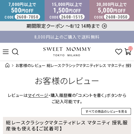
マタニティウェア・授乳服のスウィートマミー
7,000
15,000
30,000
円以上で
円以上で
円以上で
500
1,500
5,000
OFF
OFF
OFF
円
円
円
2608-7050
2608-1515
2608-3050
CODE
CODE
CODE
平日14時 / 土日祝12時まで のご注文で当日出荷！
期間限定クーポン ～8/12 14時まで
8,000円以上のご購入で送料無料
__ITM_C
お客様のレビュー:総レースクラシックマタニティドレス マタニティ 授乳
お客様のレビュー
レビューは
マイページ
・購入履歴欄の「コメントを書く」ボタンから
ご記入可能です。
総レースクラシックマタニティドレス マタニティ 授乳服
産後も使える【ご試着可】