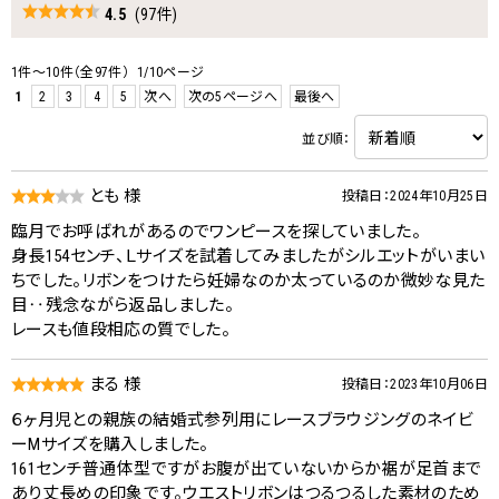
4.5
(97件)
1件～10件（全97件） 1/10ページ
1
2
3
4
5
次へ
次の5ページへ
最後へ
並び順：
とも 様
投稿日：2024年10月25日
臨月でお呼ばれがあるのでワンピースを探していました。
身長154センチ、Ｌサイズを試着してみましたがシルエットがいまい
ちでした。リボンをつけたら妊婦なのか太っているのか微妙な見た
目‥残念ながら返品しました。
レースも値段相応の質でした。
まる 様
投稿日：2023年10月06日
６ヶ月児との親族の結婚式参列用にレースブラウジングのネイビ
ーMサイズを購入しました。
161センチ普通体型ですがお腹が出ていないからか裾が足首まで
あり丈長めの印象です。ウエストリボンはつるつるした素材のため